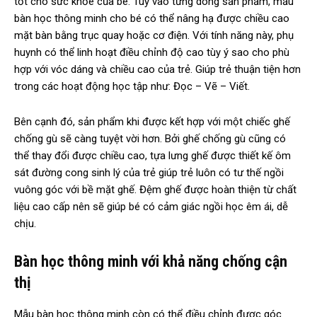
tốt cho sức khỏe của bé. Tuỳ vào từng dòng sản phẩm, mẫu
bàn học thông minh cho bé có thể nâng hạ được chiều cao
mặt bàn bằng trục quay hoặc cơ điện. Với tính năng này, phụ
huynh có thể linh hoạt điều chỉnh độ cao tùy ý sao cho phù
hợp với vóc dáng và chiều cao của trẻ. Giúp trẻ thuận tiện hơn
trong các hoạt động học tập như: Đọc – Vẽ – Viết.
Bên cạnh đó, sản phẩm khi được kết hợp với một chiếc ghế
chống gù sẽ càng tuyệt vời hơn. Bởi ghế chống gù cũng có
thể thay đổi được chiều cao, tựa lưng ghế được thiết kế ôm
sát đường cong sinh lý của trẻ giúp trẻ luôn có tư thế ngồi
vuông góc với bề mặt ghế. Đệm ghế được hoàn thiện từ chất
liệu cao cấp nên sẽ giúp bé có cảm giác ngồi học êm ái, dễ
chịu.
Bàn học thông minh với khả năng chống cận
thị
Mẫu bàn học thông minh còn có thể điều chỉnh được góc