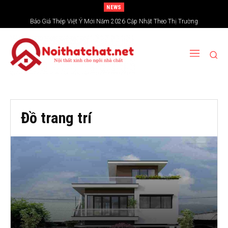
NEWS
Báo Giá Thép Việt Ý Mới Năm 2026 Cập Nhật Theo Thị Trường
Đồ trang trí