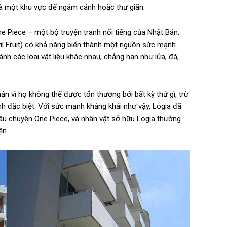
 là một khu vực để ngắm cảnh hoặc thư giãn.
ne Piece – một bộ truyện tranh nổi tiếng của Nhật Bản.
Devil Fruit) có khả năng biến thành một nguồn sức mạnh
nh các loại vật liệu khác nhau, chẳng hạn như lửa, đá,
hận vì họ không thể được tổn thương bởi bất kỳ thứ gì, trừ
h đặc biệt. Với sức mạnh khảng khái như vậy, Logia đã
âu chuyện One Piece, và nhân vật sở hữu Logia thường
ện.