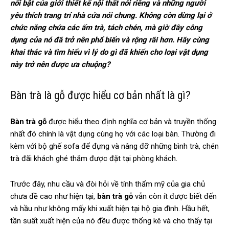
nổi bật của giới thiết kế nội thất nói riêng và những người
yêu thích trang trí nhà cửa nói chung. Không còn dừng lại ở
chức năng chứa các ấm trà, tách chén, mà giờ đây công
dụng của nó đã trở nên phổ biến và rộng rãi hơn. Hãy cùng
khai thác và tìm hiểu vì lý do gì đã khiến cho loại vật dụng
này trở nên được ưa chuộng?
Bàn trà là gỗ được hiểu cơ bản nhất là gì?
Bàn trà gỗ
được hiểu theo định nghĩa cơ bản và truyền thống
nhất đó chính là vật dụng cùng họ với các loại bàn. Thường đi
kèm với bộ ghế sofa để đựng và nâng đỡ những bình trà, chén
trà đãi khách ghé thăm được đặt tại phòng khách.
Trước đây, nhu cầu và đòi hỏi về tính thẩm mỹ của gia chủ
chưa đề cao như hiện tại,
bàn trà gỗ
vẫn còn ít được biết đến
và hầu như không mấy khi xuất hiện tại hộ gia đình. Hầu hết,
tần suất xuất hiện của nó đều được thống kê và cho thấy tại