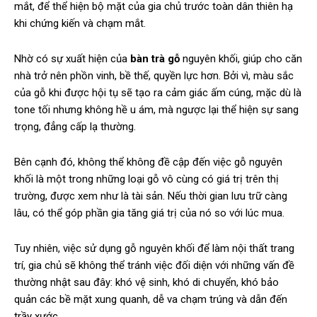
mắt, để thể hiện bộ mặt của gia chủ trước toàn dân thiên hạ
khi chứng kiến và chạm mắt.
Nhờ có sự xuất hiện của
bàn trà gỗ
nguyên khối, giúp cho căn
nhà trở nên phồn vinh, bề thế, quyền lực hơn. Bởi vì, màu sắc
của gỗ khi được hội tụ sẽ tạo ra cảm giác ấm cúng, mặc dù là
tone tối nhưng không hề u ám, mà ngược lại thể hiện sự sang
trọng, đẳng cấp lạ thường.
Bên cạnh đó, không thể không đề cập đến việc gỗ nguyên
khối là một trong những loại gỗ vô cùng có giá trị trên thị
trường, được xem như là tài sản. Nếu thời gian lưu trữ càng
lâu, có thể góp phần gia tăng giá trị của nó so với lúc mua.
Tuy nhiên, việc sử dụng gỗ nguyên khối để làm nội thất trang
trí, gia chủ sẽ không thể tránh việc đối diện với những vấn đề
thường nhật sau đây: khó vệ sinh, khó di chuyển, khó bảo
quản các bề mặt xung quanh, dễ va chạm trúng và dẫn đến
trầy xước,…