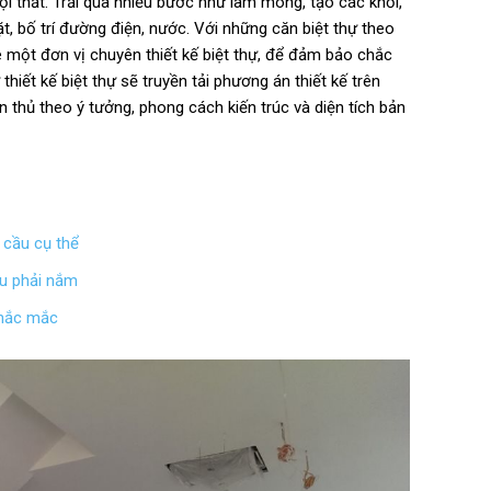
ội thất. Trải qua nhiều bước như làm móng, tạo các khối,
ặt, bố trí đường điện, nước. Với những căn biệt thự theo
 một đơn vị chuyên thiết kế biệt thự, để đảm bảo chắc
iết kế biệt thự sẽ truyền tải phương án thiết kế trên
n thủ theo ý tưởng, phong cách kiến trúc và diện tích bản
u cầu cụ thể
ều phải nắm
thắc mắc