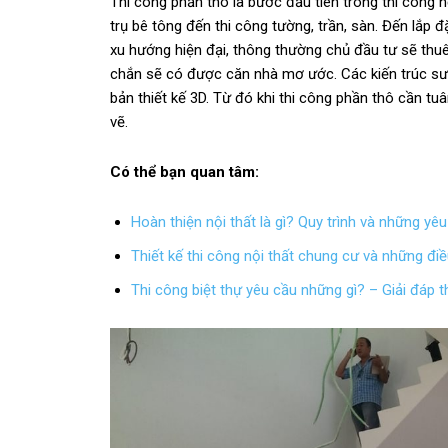
Thi công phần thô là bước đầu tiên trong thi công n
trụ bê tông đến thi công tường, trần, sàn. Đến lắp đ
xu hướng hiện đại, thông thường chủ đầu tư sẽ thuê
chắn sẽ có được căn nhà mơ ước. Các kiến trúc sư th
bản thiết kế 3D. Từ đó khi thi công phần thô cần tuâ
vẽ.
Có thể bạn quan tâm:
Hoàn thiện nội thất là gì? Quy trình và những yê
Thiết kế thi công nội thất chung cư và những đi
Thi công biệt thự yêu cầu những gì? – Giải đáp 